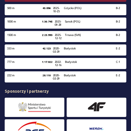
500 m
43.896
2025-
Giżycko (POL)
B-2
10-25
1000 m
1:30.745
2025-
Sanok (POL)
B-2
09-28
1500 m
2:23.993
2025-
Trnava (SVK)
B-2
12-12
333 m
42.123
2020-
Białystok
E-2
02-29
777 m
1:17.822
2022-
Białystok
C-1
12-16
222 m
28.110
2020-
Białystok
E-2
02-29
Sponsorzy i partnerzy