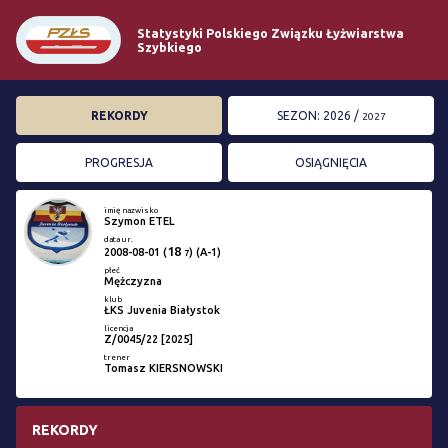
Statystyki Polskiego Związku Łyżwiarstwa
Szybkiego
REKORDY
SEZON: 2026 /
2027
PROGRESJA
OSIĄGNIĘCIA
imię nazwisko
Szymon ETEL
data ur.
18
2008-08-01
(
) (A-1)
7
płeć
Mężczyzna
klub
ŁKS Juvenia Białystok
licencja
Z/0045/22 [2025]
trener
Tomasz KIERSNOWSKI
REKORDY