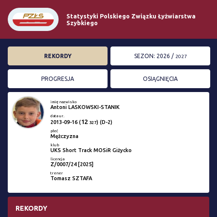
Statystyki Polskiego Związku Łyżwiarstwa
Szybkiego
REKORDY
SEZON: 2026 /
2027
PROGRESJA
OSIĄGNIĘCIA
imię nazwisko
Antoni LASKOWSKI-STANIK
data ur.
12
2013-09-16
(
) (D-2)
327
płeć
Mężczyzna
klub
UKS Short Track MOSiR Giżycko
licencja
Z/0007/24 [2025]
trener
Tomasz SZTAFA
REKORDY