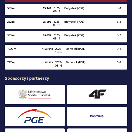
500 m
53.763
2026-
Białystok (POL)
D-1
03-13
222 m
25.792
2025-
Białystok (POL)
E-2
03-15
333 m
38.652
2025-
Białystok (POL)
E-2
03-14
1000 m
1:53.948
2025-
Białystok (POL)
D-1
12-05
777 m
1:25.823
2026-
Białystok (POL)
D-1
03-14
Sponsorzy i partnerzy