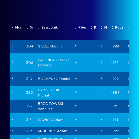
Msc
Nr
Zawodnik
Płeć
K
M
Rocz
Kat
1
304
SIUDEJ Marcin
M
1
1984
M-1
WALENDYKIEWICZ
2
306
M
2
1977
M-1
Tadeusz
3
310
BOCHENKO Daniel
M
3
1972
M-1
BARTOSZUK
4
320
M
4
1989
M-1
Michał
BRZOZOWSKI
5
322
M
5
1981
M-1
Ireneusz
6
315
SAWICKI Adam
M
6
1971
M-1
7
323
KRUPIŃSKI Adam
M
7
1983
M-1