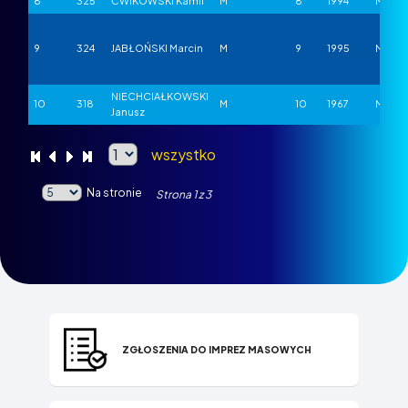
8
325
ĆWIKOWSKI Kamil
M
8
1994
M-1
9
324
JABŁOŃSKI Marcin
M
9
1995
M-1
NIECHCIAŁKOWSKI
10
318
M
10
1967
M-1
Janusz
wszystko
Na stronie
Strona
1
z
3
ZGŁOSZENIA DO IMPREZ MASOWYCH